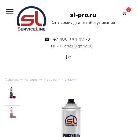
Перейти
к
0
sl-pro.ru
содержанию
Автохимия для техобслуживания
+7 499 394 42 72
ПН-ПТ с 12:00 до 19:00
Главная
Каталог
Аэрозоли и смазки