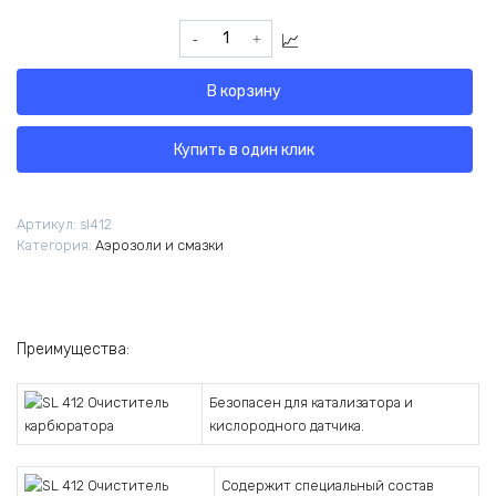
Количество
товара
SL
В корзину
412
Очиститель
карбюратора
Купить в один клик
Артикул:
sl412
Категория:
Аэрозоли и смазки
Преимущества:
Безопасен для катализатора и
кислородного датчика.
Содержит специальный состав