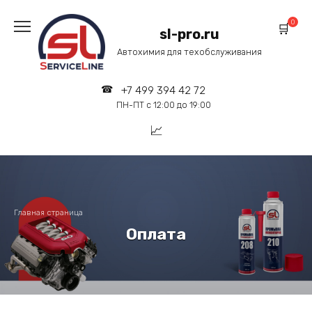
Перейти
к
0
sl-pro.ru
содержанию
Автохимия для техобслуживания
+7 499 394 42 72
ПН-ПТ с 12:00 до 19:00
Главная страница
Оплата