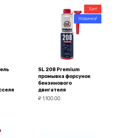
Хит!
Новинка!
тель
SL 208 Premium
ну
промывка форсунок
В корзину
бензинового
сселя
двигателя
₽
1,100.00