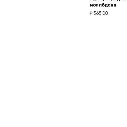
В корзи
молибдена
₽
365.00