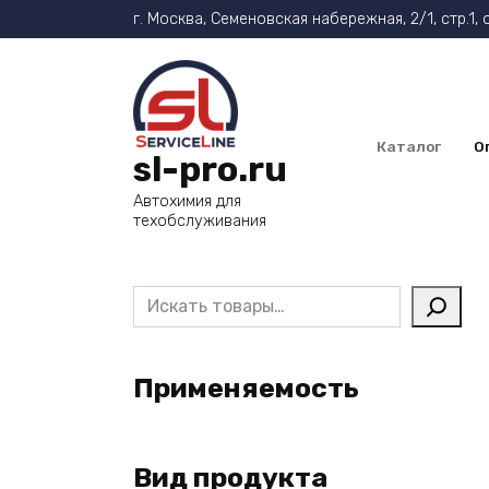
Перейти
г. Москва, Семеновская набережная, 2/1, стр.1, 
к
содержанию
Каталог
О
sl-pro.ru
Автохимия для
техобслуживания
Поиск
Применяемость
Вид продукта