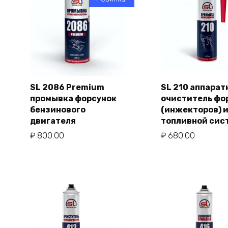
SL 2086 Premium
SL 210 аппара
промывка форсунок
очиститель фо
В корзи
В корзину
бензинового
(инжекторов) 
двигателя
топливной сис
₽
800.00
₽
680.00