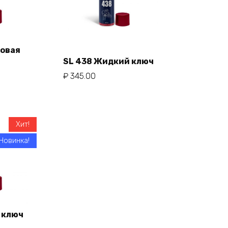
новая
SL 438 Жидкий ключ
ну
В корзину
₽
345.00
Хит!
Новинка!
 ключ