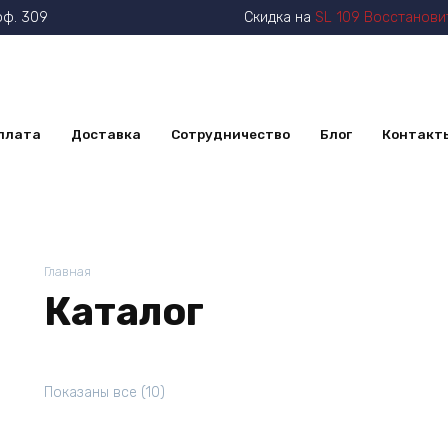
оф. 309
Скидка на
SL 109 Восстанови
плата
Доставка
Сотрудничество
Блог
Контакт
Главная
Каталог
Показаны все (10)