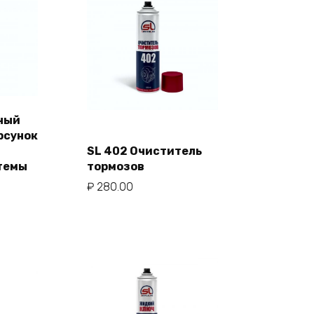
тный
рсунок
ну
и
SL 402 Очиститель
В корзину
темы
тормозов
₽
280.00