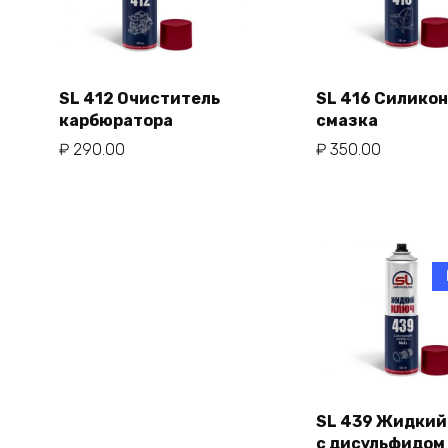
SL 412 Очиститель
SL 416 Силико
карбюратора
смазка
В корзи
В корзину
₽
290.00
₽
350.00
SL 439 Жидкий
с дисульфидом