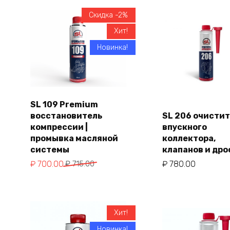
Скидка -2%
Хит!
Новинка!
SL 109 Premium
восстановитель
SL 206 очисти
В корзину
В корзи
компрессии |
впускного
промывка масляной
коллектора,
системы
клапанов и дро
Первоначальная
Текущая
₽
700.00
₽
715.00
₽
780.00
цена
цена:
составляла
₽ 700.00.
₽ 715.00.
Хит!
Новинка!