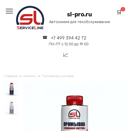
Перейти
к
0
sl-pro.ru
содержанию
Автохимия для техобслуживания
+7 499 394 42 72
ПН-ПТ с 12:00 до 19:00
Главная
Каталог
Топливная система