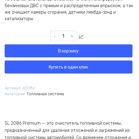
бензиновых ДВС с прямым и распределенным впрыском, а так
же очищает камеры сгорания, датчики лямбда-зонд и
катализаторы
Количество
товара
SL
В корзину
2086
Premium
промывка
Купить в один клик
форсунок
бензинового
двигателя
Артикул:
sl2086
Категория:
Топливная система
SL 2086 Premium — это очиститель топливной системы,
предназначенный для удаления отложений и загрязнений из
топливной системы автомобилей. Со временем отложения и