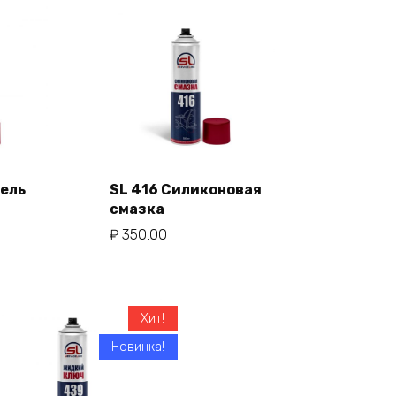
тель
SL 416 Силиконовая
смазка
В корзину
ну
₽
350.00
Хит!
Новинка!