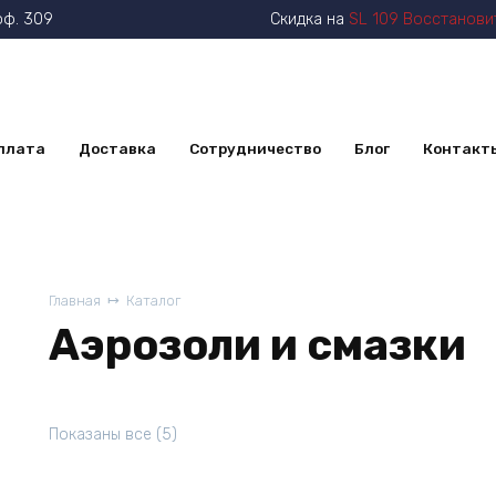
оф. 309
Скидка на
SL 109 Восстанови
плата
Доставка
Сотрудничество
Блог
Контакт
Главная
Каталог
Аэрозоли и смазки
Показаны все (5)