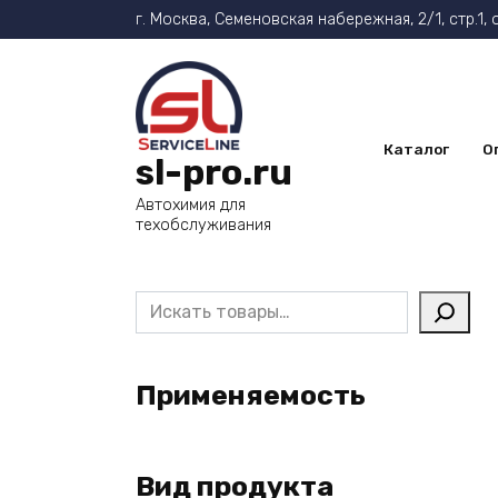
Перейти
г. Москва, Семеновская набережная, 2/1, стр.1, 
к
содержанию
Каталог
О
sl-pro.ru
Автохимия для
техобслуживания
Поиск
Применяемость
Вид продукта