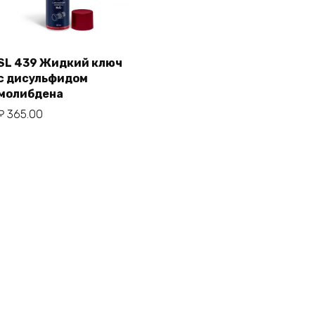
SL 439 Жидкий ключ
с дисульфидом
В корзину
молибдена
₽
365.00