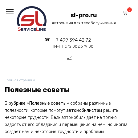
Перейти
к
0
sl-pro.ru
содержанию
Автохимия для техобслуживания
+7 499 394 42 72
ПН-ПТ с 12:00 до 19:00
Главная страница
Полезные советы
В
рубрике
«
Полезные советы
» собраны различные
полезности, которые помогут
автомобилистам
решить
некоторые трудности. Ведь автомобиль даёт не только
радость от его обладания и перемещения на нём, но иногда
создаёт нам и некоторые трудности и проблемы.